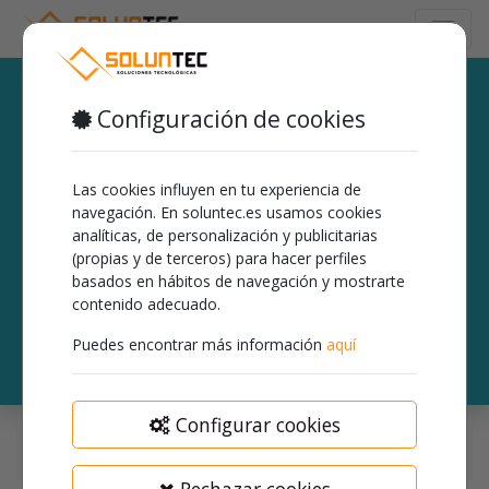
Configuración de cookies
¡Bienvenido!
Esta comunidad es para profesionales y principiantes en
Las cookies influyen en tu experiencia de
nuestros productos y servicios.
navegación. En soluntec.es usamos cookies
Comparte y discute el mejor contenido y nuevas ideas de
analíticas, de personalización y publicitarias
marketing, construye tu perfil profesional y conviértete en un
(propias y de terceros) para hacer perfiles
mejor comercializador.
basados en hábitos de navegación y mostrarte
contenido adecuado.
Ocultar introducción
Registro
Puedes encontrar más información
aquí
Configurar cookies
Ayuda