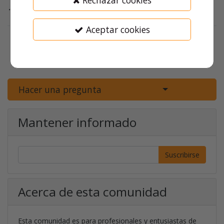
Rechazar cookies
1
Posts
por fecha de actividad
Aceptar cookies
Como crear un Ticket en Soluntec
0
por
Jose Ignacio Torró García
•
16/5/23 11:36
•
2.111
Vistas
•
0
Comentario
Select Post
Hacer una pregunta
Mantener informado
Suscribirse
Acerca de esta comunidad
Esta comunidad es para profesionales y entusiastas de