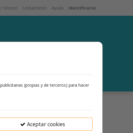
e Técnico
Contáctenos
Ayuda
Identificarse
servicios.
viértete en un mejor comercializador.
ublicitarias (propias y de terceros) para hacer
Select Post
Hacer una pregunta
Aceptar cookies