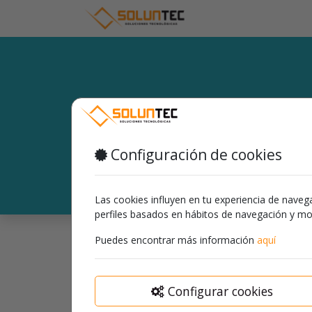
Esta comu
Comparte y discute el mejor contenid
Configuración de cookies
Las cookies influyen en tu experiencia de navega
perfiles basados en hábitos de navegación y m
Puedes encontrar más información
aquí
Ayuda
Tendencia
Más moderno
Person
Etiquetas
Configurar cookies