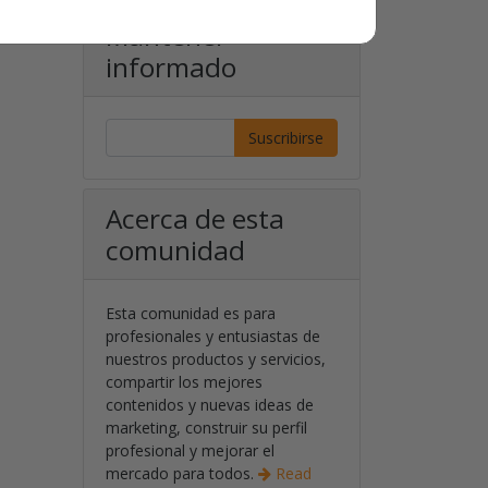
ita que
Mantener
informado
Suscribirse
Acerca de esta
comunidad
Esta comunidad es para
profesionales y entusiastas de
nuestros productos y servicios,
compartir los mejores
contenidos y nuevas ideas de
marketing, construir su perfil
profesional y mejorar el
mercado para todos.
Read